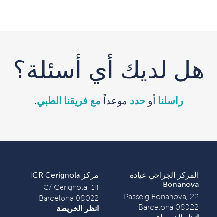
هل لديك أي أسئلة؟
راسلنا
أو
حدد
موعداً
مع فريقنا الطبي
.
المركز الجراحي عيادة
مركز ICR Cerignola
Bonanova
C/ Cerignola, 14
Passeig Bonanova, 22
08022 Barcelona
08022 Barcelona
انظر الخريطة