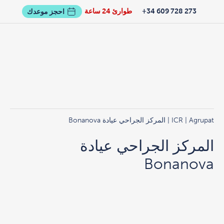
273 728 609 34+
طوارئ 24 ساعة
احجز موعدك
Agrupat
|
ICR
| المركز الجراحي عيادة Bonanova
المركز الجراحي عيادة
Bonanova