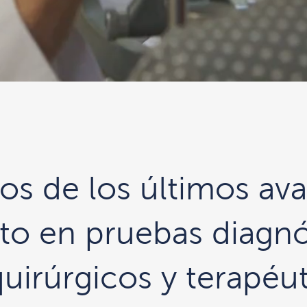
s de los últimos av
nto en pruebas diagn
uirúrgicos y terapéut