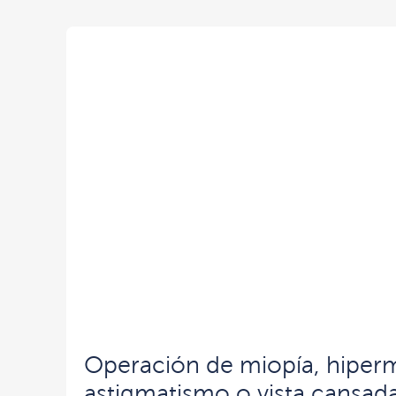
Operación de miopía, hiperm
astigmatismo o vista cansad