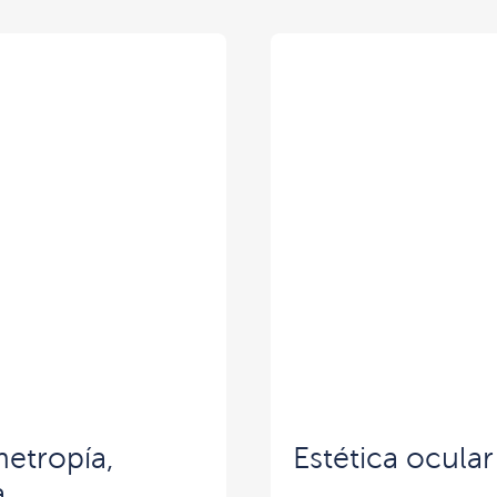
etropía,
Estética ocular
a