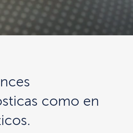
ances
ósticas como en
icos.