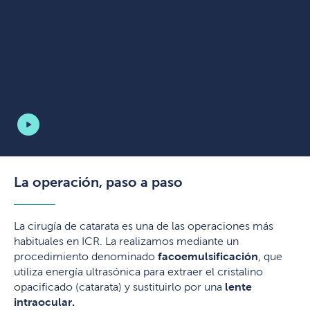
La operación, paso a paso
La cirugía de catarata es una de las operaciones más
habituales en ICR. La realizamos mediante un
procedimiento denominado
facoemulsificación
, que
utiliza energía ultrasónica para extraer el cristalino
opacificado (catarata) y sustituirlo por una
lente
intraocular.