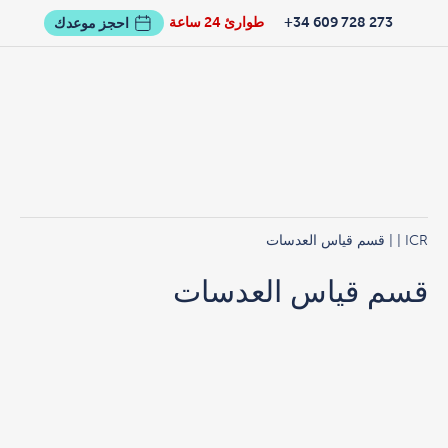
273 728 609 34+
طوارئ 24 ساعة
احجز موعدك
ICR
|
| قسم قياس العدسات
قسم قياس العدسات