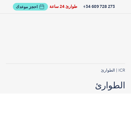
273 728 609 34+
طوارئ 24 ساعة
احجز موعدك
ICR
|
الطوارئ
الطوارئ