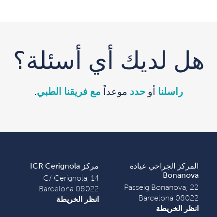
هل لديك أي أسئلة؟
راسلنا
أو
حدد
موعداً
مع فريقنا الطبي
.
المركز الجراحي عيادة
مركز ICR Cerignola
Bonanova
C/ Cerignola, 14
Passeig Bonanova, 22
08022 Barcelona
08022 Barcelona
انظر الخريطة
انظر الخريطة