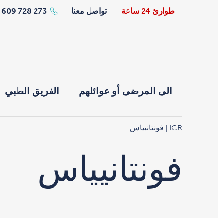
طوارئ 24 ساعة
تواصل معنا
273 728 609 34+
الى المرضى أو عوائلهم
الفريق الطبي
ICR
| فونتانيياس
فونتانيياس