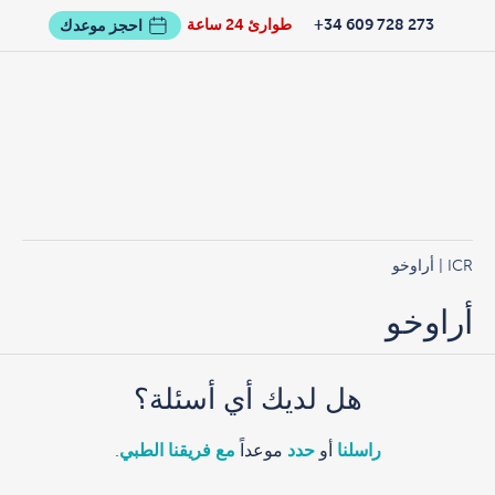
273 728 609 34+
طوارئ 24 ساعة
احجز موعدك
ICR
| أراوخو
أراوخو
هل لديك أي أسئلة؟
راسلنا
أو
حدد
موعداً
مع فريقنا الطبي
.