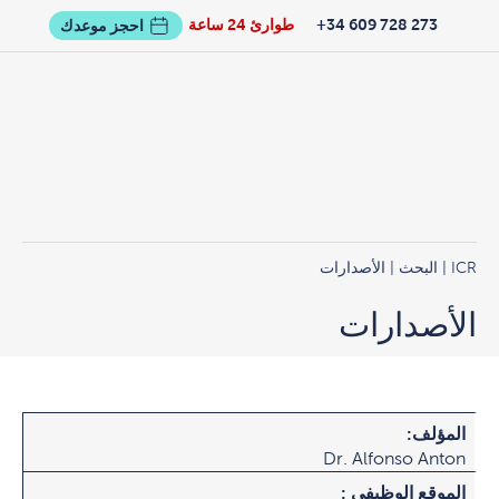
273 728 609 34+
طوارئ 24 ساعة
احجز موعدك
ICR
|
البحث
| الأصدارات
الأصدارات
المؤلف:
Dr. Alfonso Anton
الموقع الوظيفي :