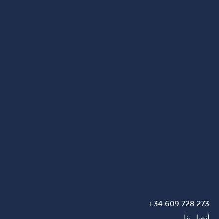
273 728 609 34+
أتصل بنا