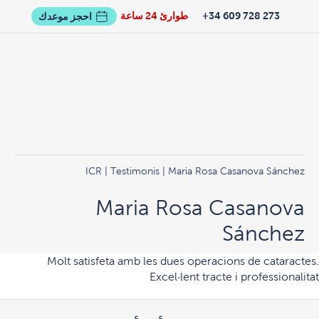
273 728 609 34+
طوارئ 24 ساعة
احجز موعدك
ICR
|
Testimonis
| Maria Rosa Casanova Sánchez
Maria Rosa Casanova
Sánchez
Molt satisfeta amb les dues operacions de cataractes.
Excel·lent tracte i professionalitat