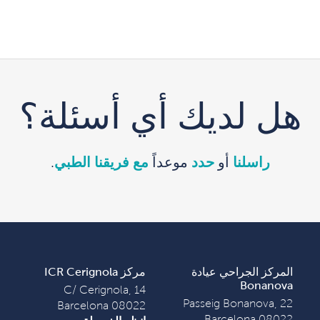
هل لديك أي أسئلة؟
راسلنا
أو
حدد
موعداً
مع فريقنا الطبي
.
المركز الجراحي عيادة
مركز ICR Cerignola
Bonanova
C/ Cerignola, 14
Passeig Bonanova, 22
08022 Barcelona
08022 Barcelona