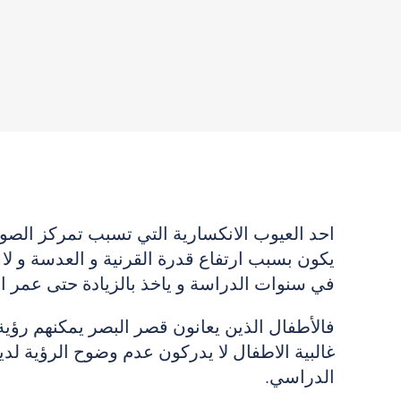
احد العيوب الانكسارية التي تسبب تمركز الصورة
يكون بسبب ارتفاع قدرة القرنية و العدسة و لا
في سنوات الدراسة و ياخذ بالزيادة حتى عمر ال18 سنة و يكون مصحوباً بزيادة في مقلة الع
فالأطفال الذين يعانون قصر البصر يمكنهم رؤية
غالبية الاطفال لا يدركون عدم وضوح الرؤية لد
الدراسي.