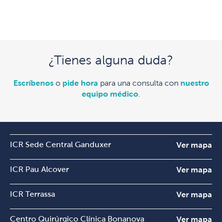
¿Tienes alguna duda?
Escríbenos
o
pide hora
para una consulta con
nuestro
equipo médico
.
ICR Sede Central Ganduxer
Ver mapa
ICR Pau Alcover
Ver mapa
ICR Terrassa
Ver mapa
Centro Quirúrgico Clínica Bonanova
Ver mapa