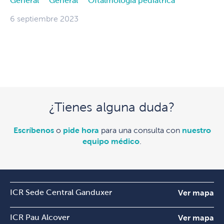
General
General
Oftalmología pediátrica
6 septiembre 2023
¿Tienes alguna duda?
Escríbenos
o
pide hora
para una consulta con
nuestro
equipo médico
.
ICR Sede Central Ganduxer
Ver mapa
ICR Pau Alcover
Ver mapa