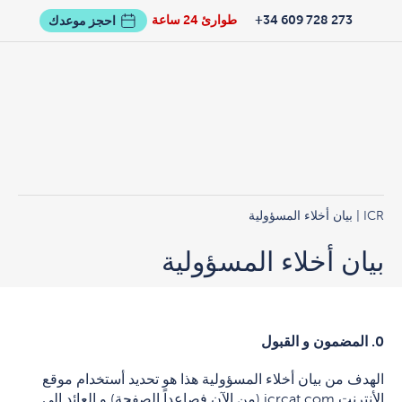
273 728 609 34+
طوارئ 24 ساعة
احجز موعدك
ICR
| بيان أخلاء المسؤولية
بيان أخلاء المسؤولية
0.
المضمون و القبول
الهدف من بيان أخلاء المسؤولية هذا هو تحديد أستخدام موقع
الأنترنت icrcat.com (من الآن فصاعداً الصفحة) و العائد الى