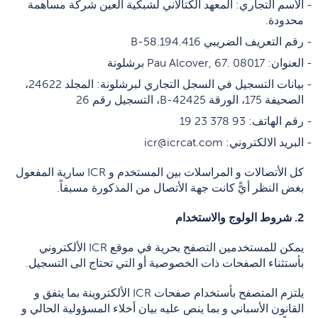
الأسم التجاري: المعهد الكتالاني لشبكية العين شركة مساهمة
محدودة.
رقم التعريف الضريبي B-58.194.416
العنوان: Pau Alcover, 67. 08017 برشلونة
بيانات التسجيل في السجل التجاري لبرشلونة: المجلد 24622،
الصحيفة 175، الورقة B-42425، التسجيل رقم 26
رقم الهاتف: 93 378 23 19
البريد الالكتروني: icr@icrcat.com
كل الأتصالات و المراسلات بين المستخدم و ICR سارية المفعول
بغض النظر أيًّ كانت جهة الأتصال من المذكورة مسبقاً.
2. شروط الولوج والاستخدام
يمكن للمستخدمين التصفح بحرية في موقع ICR الألكتروني
بأستثناء الصفحات ذات الخصوصية أو التي تحتاج الى التسجيل.
يلتزم المتصفح بأستخدام صفحات ICR الألكتروينة بما يتفق و
القانون الأسباني و بما ينص عليه بيان أخلاء المسؤولية الحالي و