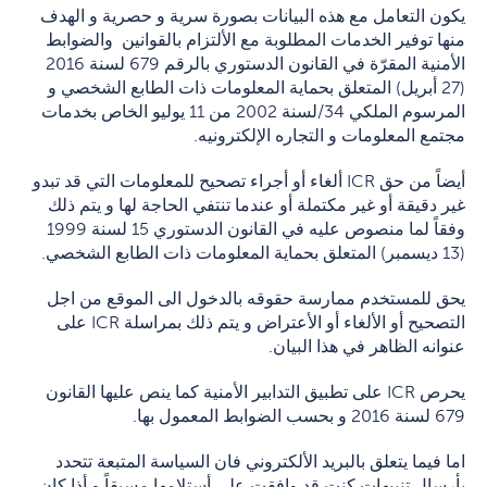
يكون التعامل مع هذه البيانات بصورة سرية و حصرية و الهدف
منها توفير الخدمات المطلوبة مع الألتزام بالقوانين والضوابط
الأمنية المقرّة في القانون الدستوري بالرقم 679 لسنة 2016
(27 أبريل) المتعلق بحماية المعلومات ذات الطابع الشخصي و
المرسوم الملكي 34/لسنة 2002 من 11 يوليو الخاص بخدمات
مجتمع المعلومات و التجاره الإلكترونيه.
أيضاً من حق ICR ألغاء أو أجراء تصحيح للمعلومات التي قد تبدو
غير دقيقة أو غير مكتملة أو عندما تنتفي الحاجة لها و يتم ذلك
وفقاً لما منصوص عليه في القانون الدستوري 15 لسنة 1999
(13 ديسمبر) المتعلق بحماية المعلومات ذات الطابع الشخصي.
يحق للمستخدم ممارسة حقوقه بالدخول الى الموقع من اجل
التصحيح أو الألغاء أو الأعتراض و يتم ذلك بمراسلة ICR على
عنوانه الظاهر في هذا البيان.
يحرص ICR على تطبيق التدابير الأمنية كما ينص عليها القانون
679 لسنة 2016 و بحسب الضوابط المعمول بها.
اما فيما يتعلق بالبريد الألكتروني فان السياسة المتبعة تتحدد
بأرسال تنبيهات كنت قد وافقت على أستلامها مسبقاً و أذا كان