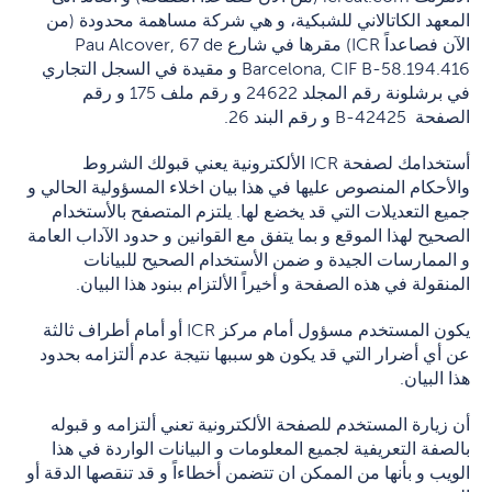
المعهد الكاتالاني للشبكية، و هي شركة مساهمة محدودة (من
الآن فصاعداً ICR) مقرها في شارع Pau Alcover, 67 de
Barcelona, CIF B-58.194.416 و مقيدة في السجل التجاري
في برشلونة رقم المجلد 24622 و رقم ملف 175 و رقم
الصفحة B-42425 و رقم البند 26.
أستخدامك لصفحة ICR الألكترونية يعني قبولك الشروط
والأحكام المنصوص عليها في هذا بيان اخلاء المسؤولية الحالي و
جميع التعديلات التي قد يخضع لها. يلتزم المتصفح بالأستخدام
الصحيح لهذا الموقع و بما يتفق مع القوانين و حدود الآداب العامة
و الممارسات الجيدة و ضمن الأستخدام الصحيح للبيانات
المنقولة في هذه الصفحة و أخيراً الألتزام ببنود هذا البيان.
يكون المستخدم مسؤول أمام مركز ICR أو أمام أطراف ثالثة
عن أي أضرار التي قد يكون هو سببها نتيجة عدم ألتزامه بحدود
هذا البيان.
أن زيارة المستخدم للصفحة الألكترونية تعني ألتزامه و قبوله
بالصفة التعريفية لجميع المعلومات و البيانات الواردة في هذا
الويب و بأنها من الممكن ان تتضمن أخطاءاً و قد تنقصها الدقة أو