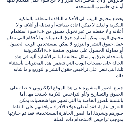
فايروس أو أي عناصر ذات ضرر و لا عن سوء عمل المُخدّم لديها
أو لدى حاسوب المستخدم.
يخضع محتوى الويب الى الأحكام النافذة المتعلقة بالملكية
الفكرية و لذلك لا يمكن اعادة صياغته أو تعديله أو أتلافه و لا
أعلانه و لا حفظه من غير تخويل مسبق من ICR سوء أستخدام
محتوى الويب يمكن أعتباره خرق للتعليمات و الأحكام التي تنظم
عمل حقوق النشر و التوزيع لا يمكن لمستخدمي الويب الحصول
أو محاولة الحصول على محتوى صفحة ICR الألكترونية
بأستخدام طرق و وسائل مخالفة لما تم الأشارة أليه في هذه
الحالة على صفحات الويب التي تتضمن هذه المحتويات بأستثناء
تلك التي تنص على تراخيص حقوق النشر و التوزيع و ما شابه
ذلك.
جميع الصور المنشورة على هذا الموقع الإلكتروني حاصلة على
الحقوق والتصاريح و/أو التراخيص اللازمة لاستخدامها. أما
بالنسبة للصور الخاصة بنا التي تظهر فيها شخصيات يمكن
التعرف عليها، فقد أعطى هؤلاء الأفراد موافقتهم على التقاط
صورهم ونشرها. أما الصور الجاهزة المستخدمة، فقد تم حيازتها
بموجب تراخيص الاستخدام ذات الصلة.