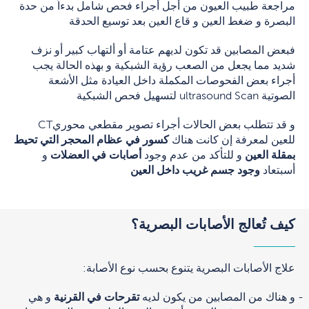
مراجعة طبيب العيون من أجل أجراء فحص شامل بدءاً من حدة
البصرة و ضغط العين و قاع العين بعد توسيع الحدقة
فبعض المصابين قد تكون لديهم عتامة أو ألتهاب كبير أو نزف
شديد مما يجعل من الصعب رؤية الشبكية و بهذه الحالة يجب
أجراء بعض الفحوصات المكملة داخل العيادة مثل الأشعة
الصوتية ultrasound Scan لتسهيل فحص الشبكية
و قد تتطلب بعض الحالات أجراء تصوير مقطعي محوريCT
للعين لمعرفة إن كانت هناك
كسور في عظام المحجر التي تحيط
بمقلة العين
و للتأكد من عدم وجود
أصابات في العضلات
و
أسبتعاد
وجود جسم غريب داخل العين
كيف تُعالج الأصابات البصرية؟
علاج الأصابات البصرية يتنوع بحسب نوع الأصابة:
و هناك من المصابين من يكون لديه
تقرحات في القرنية
و هي