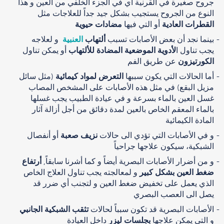
جروح صغيرة في القرنية أي في الجزء الخلفي من العين و هذا
النوع من الجروح يستجيب بشكل جيد جداً للعلاجات مثل
القطرات العادية
أو التي فيها
مضادات حيوية
بينما نجد أن بعض الأصابات تسبب
ألتهاب
العنبية
و لعلاجه
يجب تناول ا
لأدوية الموضعية المضادة للألتهاب
أو يمكن تناول
الكورتيزون
عن طريق الفم
أما الحالات التي يكون سببها
التعرض لمواد كيمائية
(مثل سائل
مزيل البقع) في مثل هذه الأصابات على المشخص المصاب
غسل العين بالماء بسرعة و في عيادة الطبيب يجب غسلها
بالماء المعقم الخاص بالعين لمدة دقائق من أجل أزالة آثار
المادة الكيمائية
و في الأصابات التي تؤدي الى حالات
نزيف صعبة
أو أنفصال
الشبكية، سيكون علاجها جراحياً
و من أضرار الأصابات البصرية أيضاً و كما أشرنا سابقاً,
أرتفاع
ضغط العين بشكل كبير
و لمعالجته يجب تناول العلاج الخاص
الذي يعمل على تخفيض ضغط العين و لتجنب أي ضرر قد
يصل الى العصب البصري
الأصابات البصرية قد تكون سبباً لحالات
تثقب الشبكية الجانبي
و التي يمكن علاجها
بجلسات ليزر
داخل العيادة