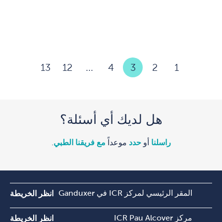
13
12
...
4
3
2
1
هل لديك أي أسئلة؟
راسلنا
أو
حدد
موعداً
مع فريقنا الطبي
.
المقر الرئيسي لمركز ICR في Ganduxer
انظر الخريطة
مركز ICR Pau Alcover
انظر الخريطة