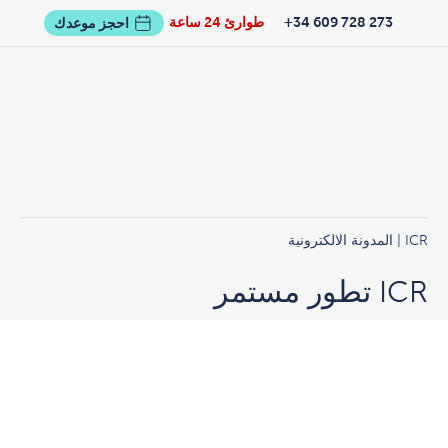
273 728 609 34+
طوارئ 24 ساعة
احجز موعدك
ICR
| المدونة الالكترونية
ICR تطور مستمر