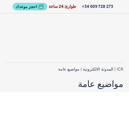
273 728 609 34+
طوارئ 24 ساعة
احجز موعدك
ICR
|
المدونة الالكترونية
| مواضيع عامة
مواضيع عامة