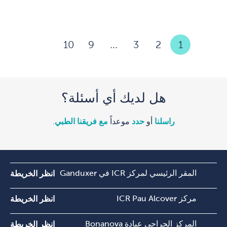
10
9
...
3
2
1
هل لديك أي أسئلة؟
راسلنا
أو
حدد
موعداً
مع فريقنا الطبي
.
المقر الرئيسي لمركز ICR في Ganduxer
انظر الخريطة
مركز ICR Pau Alcover
انظر الخريطة
المركز الجراحي عيادة Bonanova
انظر الخريطة