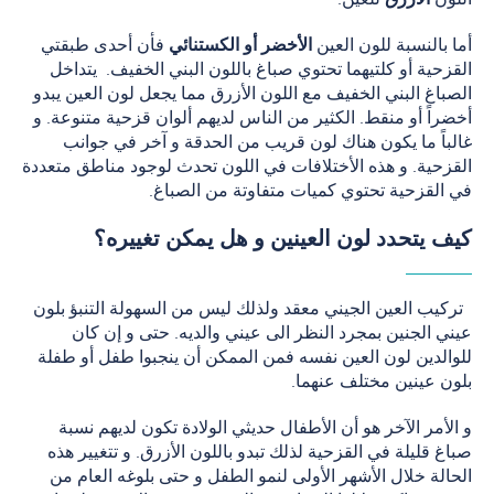
أما بالنسبة للون العين
الأخضر أو الكستنائي
فأن أحدى طبقتي
القزحية أو كلتيهما تحتوي صباغ باللون البني الخفيف. يتداخل
الصباغ البني الخفيف مع اللون الأزرق مما يجعل لون العين يبدو
أخضراً أو منقط. الكثير من الناس لديهم ألوان قزحية متنوعة. و
غالباً ما يكون هناك لون قريب من الحدقة و آخر في جوانب
القزحية. و هذه الأختلافات في اللون تحدث لوجود مناطق متعددة
في القزحية تحتوي كميات متفاوتة من الصباغ.
كيف يتحدد لون العينين و هل يمكن تغييره؟
تركيب العين الجيني معقد ولذلك ليس من السهولة التنبؤ بلون
عيني الجنين بمجرد النظر الى عيني والديه. حتى و إن كان
للوالدين لون العين نفسه فمن الممكن أن ينجبوا طفل أو طفلة
بلون عينين مختلف عنهما.
و الأمر الآخر هو أن الأطفال حديثي الولادة تكون لديهم نسبة
صباغ قليلة في القزحية لذلك تبدو باللون الأزرق. و تتغيير هذه
الحالة خلال الأشهر الأولى لنمو الطفل و حتى بلوغه العام من