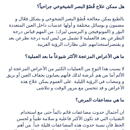
هل ممكن علاج قُصُوّ البصر الشيخوخي جراحياً؟
بالطبع يمكن معالجة قُصُوّ البصر الشخوخي و بشكل فعّال و
مضمون و بوسائل مختلفة و أولها عدسات داخل العين المتعددة
البؤر و (المونوفيجن و البرسبي ليزك). من المهم قياس درجة
النظرعن بعد فالعملية لا تشمل من ليس لديه درجة نظرعن بعد
و يقتصرأستخدامهم على نظارات الرؤية القريبة.
ما هي الأعراض المزعجة الأكثر شيوعاً ما بعد العملية؟
لا يسبب هذا النوع من العمليات الكثير من الأعراض المزعجة او
الألم أما من هم عُرضة لذلك فأنهم يصابون بجفاف العين أو بريق
و ومضات في الرؤية الليلية. على العموم يمكن علاج هذه
الأعراض و قد تتحسن مع مرور الوقت و تتلاشى.
ما هي مضاعفات المرض؟
ان أحتمال حدوث مضاعفات قائم دائماً حتى مع استخدام
التقنيات التي قد تكون الأكثر فاعلية و سلامة طبياً و لحسن
الحظ فأن نسبة حدوث هذه المضاعفات قليلة جداً. من أهم