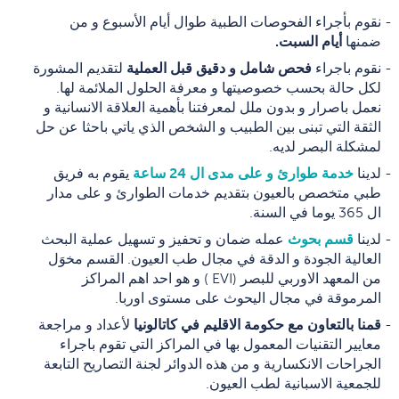
نقوم بأجراء الفحوصات الطبية طوال أيام الأسبوع و من
ضمنها
أيام السبت
.
نقوم باجراء
فحص شامل و دقيق قبل العملية
لتقديم المشورة
لكل حالة بحسب خصوصيتها و معرفة الحلول الملائمة لها.
نعمل باصرار و بدون ملل لمعرفتنا بأهمية العلاقة الانسانية و
الثقة التي تبنى بين الطبيب و الشخص الذي ياتي باحثا عن حل
لمشكلة البصر لديه.
لدينا
خدمة طوارئ و على مدى ال 24 ساعة
يقوم به فريق
طبي متخصص بالعيون بتقديم خدمات الطوارئ و على مدار
ال 365 يوما في السنة.
لدينا
قسم بحوث
عمله ضمان و تحفيز و تسهيل عملية البحث
العالية الجودة و الدقة في مجال طب العيون. القسم مخوَل
من المعهد الاوربي للبصر (EVI ) و هو احد اهم المراكز
المرموقة في مجال اليحوث على مستوى اوربا.
قمنا بالتعاون مع حكومة الاقليم في كاتالونيا
لأعداد و مراجعة
معايير التقنيات المعمول بها في المراكز التي تقوم باجراء
الجراحات الانكسارية و من هذه الدوائر لجنة التصاريح التابعة
للجمعية الاسبانية لطب العيون.