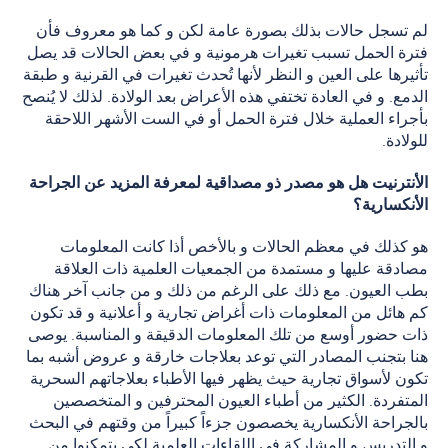
لم تسجل حالات بذلك بصورة عامة لكن و كما هو معروف فأن
فترة الحمل تسبب تغيرات هرمونية و في بعض الحالات قد يصل
تأثيرها على العين و النظر لأنها تُحدث تغيرات في القرنية و طبقة
الدمع. و في العادة تختفي هذه الأعراض بعد الولادة. لذلك لا يُنصح
بأجراء العملية خلال فترة الحمل أو في الست الأشهر اللاحقة
للولادة.
الأنترنيت هل هو مصدر ذو مصداقية لمعرفة المزيد عن الجراحة
الأنكسارية؟
هو كذلك في معظم الحالات و بالأخص أذا كانت المعلومات
مصادقة عليها و مستمدة من الجمعيات العلمية ذات العلاقة
بطب العيون. مع ذلك على الرغم من ذلك و من جانب آخر هناك
كم هائل من المعلومات ذات أغراض تجارية و أعلانية و قد تكون
ذات حضور أوسع من تلك المعلومات الدقيقة و المناسبة. يوصى
هنا بتجنب المصادر التي توعد بعلاجات خارقة و عروض أشبه بما
تكون لأسواق تجارية حيث يظهر فيها الأطباء بعلاجاتهم السحرية
المتفردة. الكثير من أطباء العيون المحترفين و المتخصصين
بالجراحة الأنكسارية يخصصون جزءاً كبيراً من وقتهم في البحث
و التدريس و المشاركة في اللقاءات العلمية لكي يتمكنوا من