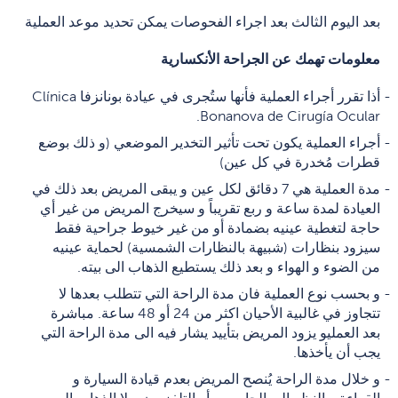
بعد اليوم الثالث بعد اجراء الفحوصات يمكن تحديد موعد العملية
معلومات تهمك عن الجراحة الأنكسارية
أذا تقرر أجراء العملية فأنها ستُجرى في عيادة بونانزفا Clínica
Bonanova de Cirugía Ocular.
أجراء العملية يكون تحت تأثير التخدير الموضعي (و ذلك بوضع
قطرات مُخدرة في كل عين)
مدة العملية هي 7 دقائق لكل عين و يبقى المريض بعد ذلك في
العيادة لمدة ساعة و ربع تقريباً و سيخرج المريض من غير أي
حاجة لتغطية عينيه بضمادة أو من غير خيوط جراحية فقط
سيزود بنظارات (شبيهة بالنظارات الشمسية) لحماية عينيه
من الضوء و الهواء و بعد ذلك يستطيع الذهاب الى بيته.
و بحسب نوع العملية فان مدة الراحة التي تتطلب بعدها لا
تتجاوز في غالبية الأحيان اكثر من 24 أو 48 ساعة. مباشرة
بعد العمليو يزود المريض بتأييد يشار فيه الى مدة الراحة التي
يجب أن يأخذها.
و خلال مدة الراحة يُنصح المريض بعدم قيادة السيارة و