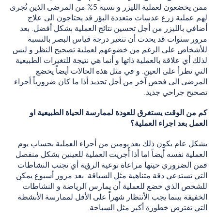
ممن يخضعون لعملية الليزر و نسبة 5% من المرضى الذين تُجرى
لهم عملية زرع عدسات متعددة البؤر قد يحتاجون الى علاج
أضافي بالليزر من أجل تحسين نتائج العملية بشكل أفضل. بعد
مرور سنوات قد يحدث أن تتغير درجة قياس البصر بالنسبة
للأشخاص على الرغم من خضوعهم لعملية تصحيح النظر و ليس
لذلك أي علاقة بالعملية ذاتها و أنما هي نتيجة للتغيرات الطبيعية
التي تطرأ على العين. و في مثل هذه الحالات أيضاً يخضع
المرضى الى فحص آخر من أجل تحديد أذا ما كان ضرورياً أجراء
تصحيح جراحي جديد.
كم من الوقت يستغرق للعودة لممارسة الحياة الطبيعية او
العمل بعد اجراء العملية؟
بشكل عام يكون ذلك بعد يومين من أجراء العملية بحساب يوم
العملية نفسه أيضاً اما أذا أُجريت العملية للعينين بشكل منفصل
فمن الضروري حينها مراعاة نوعية الرؤية أي تجنب النشاطات
التي تستدعي دقة متناهية مثل السياقة. بعد مرور أسبوع يمكن
للشخص الذي خضع للعملية أن يمارس الرياضة و النشاطات
الخفيفة بينما يجب الأنتظار شهراً على الأقل لممارسة الأنشطة
التي تفترض خطورة أكبر مثل السباحة.