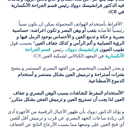
فيه الدكتور فرانشيسك دووك رئيس قسم الجراحة الأنكسارية
في
ICR
:
“الأفراط بأستخدام الهواتف المحمولة يمكن ان يكون سبباً
رئيسياً للأصابة
بتعب أو وهن البصر و تكون اعراضه: حساسية
بصرية و حكة و تدمع العين و الأحساس بوجود الرمل فيها و
الرؤية الضبابية و ألم الرأس و كذلك جفاف العين”
بحسب قول
طبيب العيون
فرانشيسك دووك
،
رئيس
قسم الجراحة
الأنكسارية
في المعهد الكتالاني لشبكية العين ICR.
و يحذر الطبيب المتخصص من الجهد البصري المستمر و ينصح
بفترات أستراحة و ترميش العين بشكل مستمر و أستخدام
الدموع الأصطناعية.
“الأستخدام المفرط للشاشات يسبب الوهن البصري و جفاف
العين لذا يجب أن تستريح العين و ترميش الجفن بشكل متكرر”
و يؤكد الدكتور دووك بأن ظهور الأجيال الرقمية من الأجهزة أدى
الى زيادة ساعات الجهد البصري عن قرب و ترميش أقل للعين
أي فتح العين على وسعها مما يسبب الأزعاج الناتج عن الجفاف.