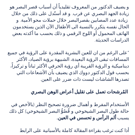
و يضيف الدكتور من المعروف تقليدياً أن أسباب قصر البصر هو
زيادة الجهد البصري عن قرب. و قد أستُدل على ذلك من خلال
زيادة عدد المصابين بقصرالبصر خلال حملات محو الأمية. و
الحال نفسه يتكرر بالنسبة الى الأطفال الآن الذين يستخدمون
الهاتف المحمول أو اللوح الرقمي و ذلك بحسب ما أكدته بعض
الدراسات الحديثة.
“على الرغم من ان للعين البشرية المقدرة على الرؤية في جميع
المسافات تبقى الرؤية البعيدة، الشبيهة برؤية الصياد، الأكثر
ديناميكية و الرؤية القريبة أي رؤية الحرفي الأكثر ثباتاً و تركيزاً،
بحسب قول الدكتور دووك الذي يضيف بأن الأشعاعات التي
تصدرها الشاشات ليست ذات ضرر على العين.
المُرشحات تعمل على تقليل أعراض الوهن البصري
الأستخدام المفرط و أهمال ضرورة تصحيح النظر (بالأخص في
حالة طول البصر الشيخوخي و قُصُوُّ البصر الشيخوخي) كل ذلك
يسبب
ألم الرأس و تحسس في العين.
أذا كنت ترغب بقراءة المقالة كاملة بالأسبانية على الرابط