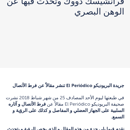
فرانشيسك دووك وتحدث فيها عن
الوهن البصري
جريدة البريوديكو
El Periódico
تنشر مقالاً عن فرط الأتصال
في طبعتها ليوم الأحد المصادف 25 من شهر شباط 2018 نشرت
صحيفة البريوديكو El Periódico مقالاً عن
فرط الأتصال و آثاره
السلبية على الجهاز العضلي و ال
مفاصل
و كذلك على الرؤية و
السمع.
نقدم فيما يلي جزء من هذه المقال و الذي يخص الرؤية و يتحدث