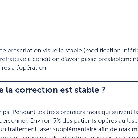
 prescription visuelle stable (modification infér
gie réfractive à condition d’avoir passé préalabl
res à l’opération.
e la correction est stable ?
mps. Pendant les trois premiers mois qui suivent l
 personne). Environ 3% des patients opérés au las
un traitement laser supplémentaire afin de maximis
résentent à nouveau des dioptries, non pas à caus