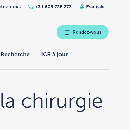
ctez-nous
+34 609 728 273
Français
Rendez-vous
Recherche
ICR à jour
la chirurgie