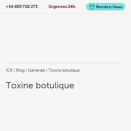
+34 609 728 273
Urgences 24h
Rendez-Vous
ICR
|
Blog
|
Générale
| Toxine botulique
Toxine botulique