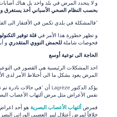
و لا يتحدد المرض في بلد واحد بل هناك أصابات
بحسب النظام الصحي الأسباني أخذ يستغرق وقتاً أطول من 2 الى ثرثة أشهر
“فالمشكلة في بلدي تكمن في الأفتقار الى الفا
و تظهر خطورة هذا الأمر في
قلة توفير التكنولو
فحوصات شاملة
للحمض النووي المتقدري
و أ
الحاجة الى توعية أوسع
احد المشكلات الرئيسية هي القصور في التوعي
المرض يعود بشكل ما الى أختلاط الأمر لدى ال
يؤكد الدكتور Lagrèze أن “
نفس الأعراض مثل مرض ألتهاب الأعصاب البصر
فمرض
ألتهاب الأعصاب البصرية
هو أحد اعراض 
خلافاً لمرض أعتلال ليبر العصبي الوراثي الب