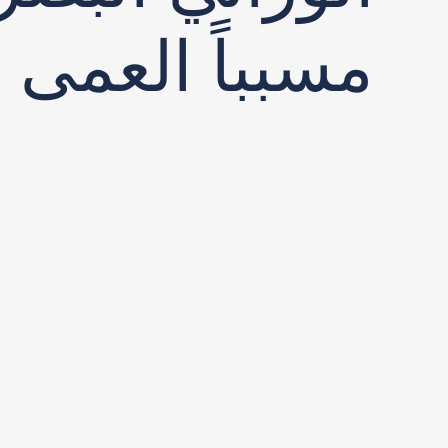
مسبباً العمى