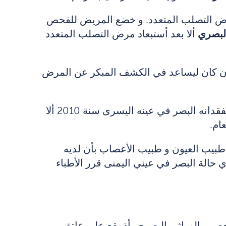
بمرض التصلب المتعدد. و خضع المريض للفحص
البصري
ألا بعد أستبعاد مرض التصلب المتعدد
 كان ليساعد في الكشف المبكر عن المرض
وحصل الأمر نفسه مع فابريجيو سوتيلي بطل السباحة في البارالمبية. فعلى الرغم من ظهور الأعراض كفقدانه البصر في عينه اليسرى سنة 2010 ألا
ام.
 طبيب العيون و طبيب الأعصاب بأن لديه
 حالة البصر في عيني اليمنى قرر الأطباء
لعصبي الوراثي البصري. أذ يقع على عاتق