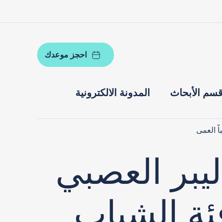
احجز موعدك
سم الأبحاث
المدونة الالكترونية
ً العمى
يبر العصبي
ئة الشباب