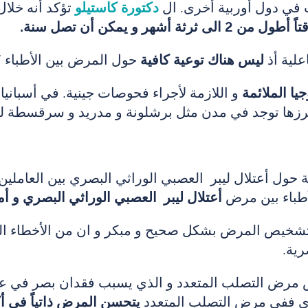
 في دول أوربية أخرى. ال
دكتورة كاستيلو
تؤكد أنه خلا
 و يمكن أن تصل سنة.
علية أذ
ليس هناك توعية كافية
حول المرض بين الأطباء “
جيا الملائمة
و اللازمة لأجراء فحوصات جينية. في أسبانيا
برزها توجد في مدن مثل برشلونة و مدريد و سرقسطة لك
ة حول أعتلال ليبر العصبي الوراثي البصري بين العام
أطباء بين مرض
أعتلال ليبر العصبي الوراثي البصري و 
في حالات نادرة تم تشخيص المرض بشكل صحيح و مبكر و ان من ا
ية.
مرض التصلب المتعدد و الذي يسبب فقدان بصر في عين و
صري ففي مرض التصلب المتعدد
يتحسن المرض ذاتياً في أ