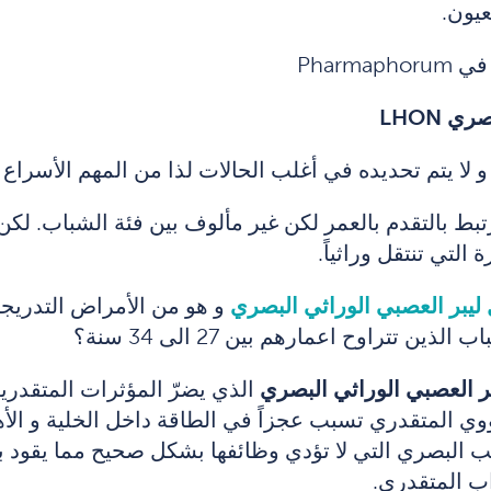
عيون.
Pharm
بصري
LHON
لا يتم تحديده في أغلب الحالات لذا من المهم الأسراع
تبط بالتقدم بالعمر لكن غير مألوف بين فئة الشباب. لك
التي تنتقل وراثياً.
 ليبر العصبي الوراثي البصري
و هو من الأمراض التدريجية 
ين تتراوح اعمارهم بين 27 الى 34 سنة؟
بر العصبي الوراثي البصري
الذي يضرّ المؤثرات المتقدرية
ووي المتقدري تسبب عجزاً في الطاقة داخل الخلية و الأ
عصب البصري التي لا تؤدي وظائفها بشكل صحيح مما يقود
اب المتقدري.