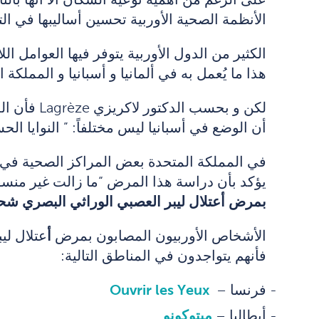
الأنظمة الصحية الأوربية تحسين أساليبها في ا
الكثير من الدول الأوربية يتوفر فيها العوامل ال
هذا ما يُعمل به في ألمانيا و أسبانيا و المملكة ا
لكن و بحسب الدكتور لاكريزي Lagrèze فأن المشكلة تكمن بجعل المرضى يستدلون على المكان الملائم لأجراء الفحص. و تقول الدكتورة
أن الوضع في أسبانيا ليس مختلفاً: ” النوايا ا
في المملكة المتحدة بعض المراكز الصحية في 
يؤكد بأن دراسة هذا المرض “ما زالت غير منسقة
بمرض أعتلال ليبر العصبي الوراثي البصري شح
الأشخاص الأوربيون المصابون بمرض
أ
عتلال لي
فأنهم يتواجدون في المناطق التالية:
فرنسا –
Ouvrir les Yeux
أيطاليا –
ميتوكونو