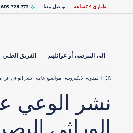
طوارئ 24 ساعة
تواصل معنا
273 728 609 34+
الى المرضى أو عوائلهم
الفريق الطبي
ICR
|
المدونة الالكترونية
|
مواضيع عامة
| نشر الوعي عن مر
نشر الوعي عن
الوراثي البص