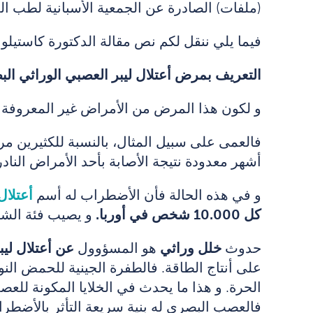
(ملفات) الصادرة عن الجمعية الأسبانية لطب ال
فيما يلي ننقل لكم نص مقالة الدكتورة كاستيلو في aphorum
التعريف بمرض أعتلال ليبر العصبي الوراثي ال
و لكون هذا المرض من الأمراض غير المعروفة و 
فالعمى على سبيل المثال، بالنسبة للكثيرين مر
أشهر معدودة نتيجة الأصابة بأحد الأمراض النادرة 
و في هذه الحالة فأن الأضطراب له أسم
أعتلال
كل 10.000 شخص في أوربا.
و يصيب فئة الشباب الذ
حدوث
خلل وراثي
هو المسؤوول
عن أعتلال لي
على أنتاج الطاقة. فالطفرة الجينية للحمض الن
الحرة. و هذا ما يحدث في الخلايا المكونة لل
فالعصب البصري له بنية سريعة التأثر بالأضطر