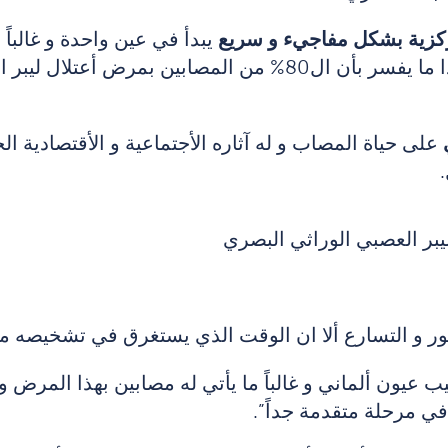
ركزية بشكل مفاجيء و سريع
يبدأ في عين واحدة و غالباً 
بر العصبي الوراثي البصري يصابون
ي
على حياة المصاب و له آثاره الأجتماعية و الأقتصادية
.
بر العصبي الوراثي البصري
و التسارع ألا ان الوقت الذي يستغرق في تشخيصه ما ز
ف لاكريزي Wolf Lagrèze و هو طبيب عيون ألماني و غالباً ما يأتي له مصابين
 مرحلة متقدمة جداً”.