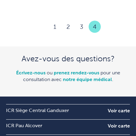
1
2
3
4
Avez-vous des questions?
Écrivez-nous
ou
prenez rendez-vous
pour une
consultation avec
notre équipe médical
.
ICR Siège Central Ganduxer
Voir carte
ICR Pau Alcover
Voir carte