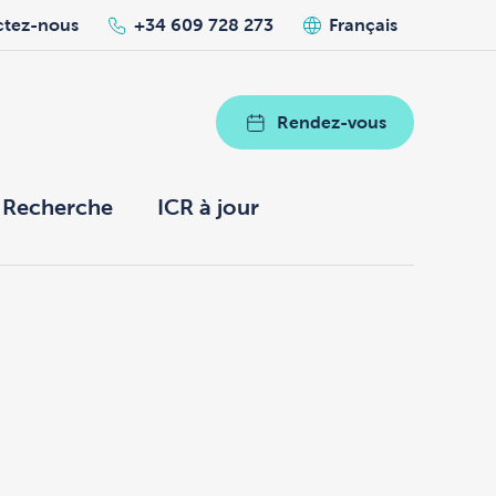
ctez-nous
+34 609 728 273
Français
Rendez-vous
Recherche
ICR à jour