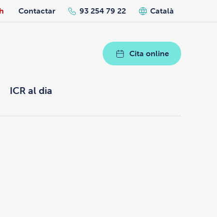
h
Contactar
93 254 79 22
Català
Cita online
ICR al dia