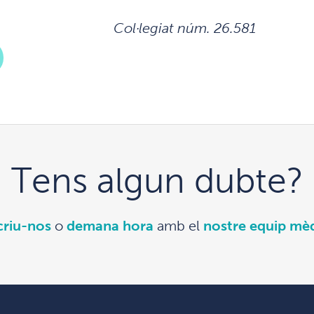
Col·legiat núm. 26.581
Tens algun dubte?
criu-nos
o
demana hora
amb el
nostre equip mè