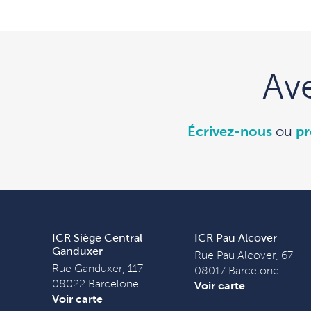
Av
Écrivez-nous
ou
pr
ICR Siège Central
ICR Pau Alcover
Ganduxer
Rue Pau Alcover, 67
Rue Ganduxer, 117
08017 Barcelone
08022 Barcelone
Voir carte
Voir carte