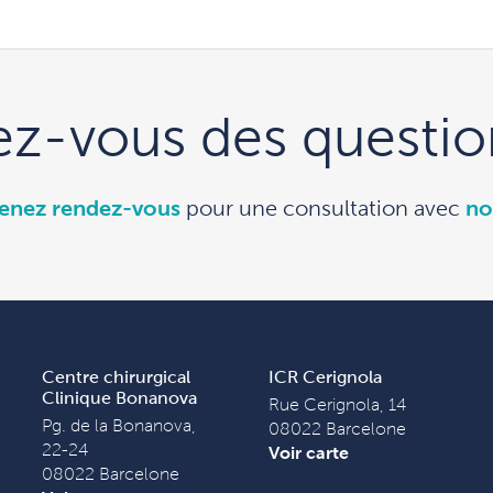
ez-vous des questio
enez rendez-vous
pour une consultation avec
no
Centre chirurgical
ICR Cerignola
Clinique Bonanova
Rue Cerignola, 14
Pg. de la Bonanova,
08022 Barcelone
22-24
Voir carte
08022 Barcelone