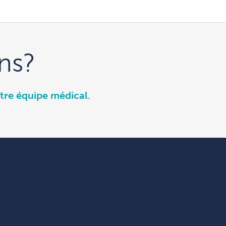
ns?
tre équipe médical
.