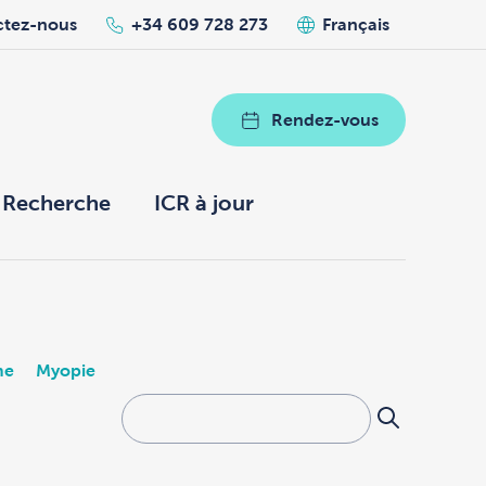
ctez-nous
+34 609 728 273
Français
Rendez-vous
Recherche
ICR à jour
me
Myopie