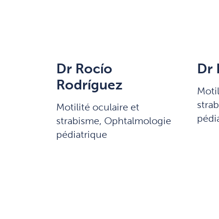
Dr Rocío
Dr 
Rodríguez
Motil
stra
Motilité oculaire et
pédi
strabisme, Ophtalmologie
pédiatrique