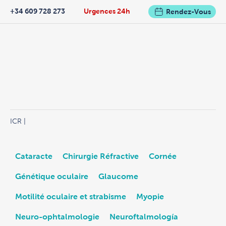
+34 609 728 273
Urgences 24h
Rendez-Vous
ICR
|
Cataracte
Chirurgie Réfractive
Cornée
Génétique oculaire
Glaucome
Motilité oculaire et strabisme
Myopie
Neuro-ophtalmologie
Neuroftalmología