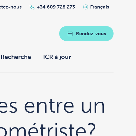
ctez-nous
+34 609 728 273
Français
Rendez-vous
Recherche
ICR à jour
es entre un
ométriste?