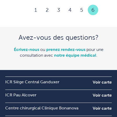
1
2
3
4
5
6
Avez-vous des questions?
Écrivez-nous
ou
prenez rendez-vous
pour une
consultation avec
notre équipe médical
.
ICR Siège Central Ganduxer
Voir carte
ICR Pau Alcover
Voir carte
Centre chirurgical Clinique Bonanova
Voir carte