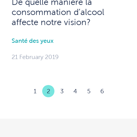
De quelle manière la
consommation d’alcool
affecte notre vision?
Santé des yeux
21 February 2019
1
2
3
4
5
6