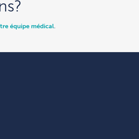
ns?
tre équipe médical
.