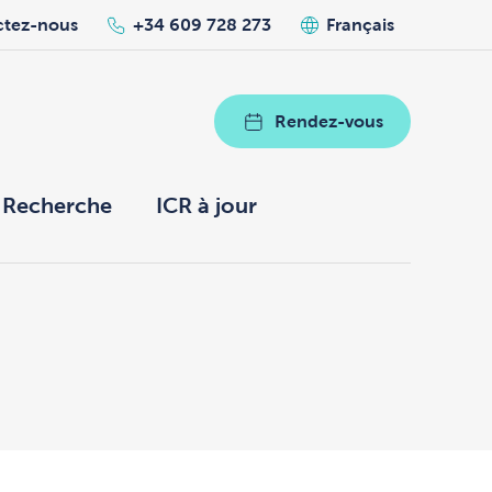
ctez-nous
+34 609 728 273
Français
Rendez-vous
Recherche
ICR à jour