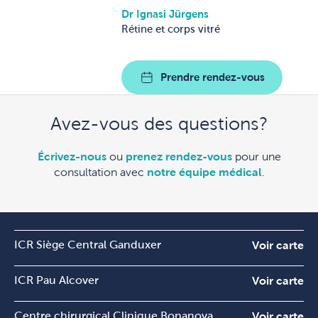
Dr Ignasi Jürgens
Rétine et corps vitré
Prendre rendez-vous
Avez-vous des questions?
Écrivez-nous
ou
prenez rendez-vous
pour une
consultation avec
notre équipe médical
.
ICR Siège Central Ganduxer
Voir carte
ICR Pau Alcover
Voir carte
Centre chirurgical Clinique Bonanova
Voir carte