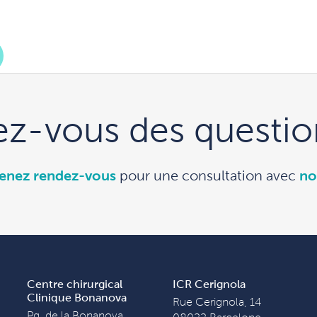
ez-vous des questio
enez rendez-vous
pour une consultation avec
no
Centre chirurgical
ICR Cerignola
Clinique Bonanova
Rue Cerignola, 14
Pg. de la Bonanova,