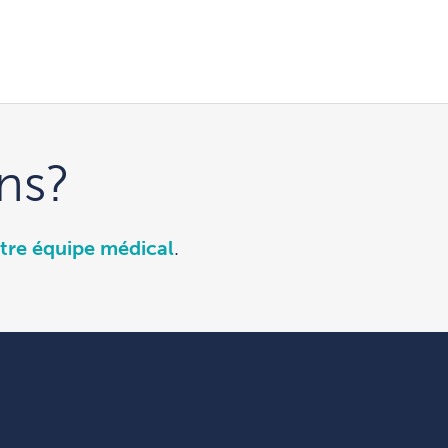
ns?
tre équipe médical
.