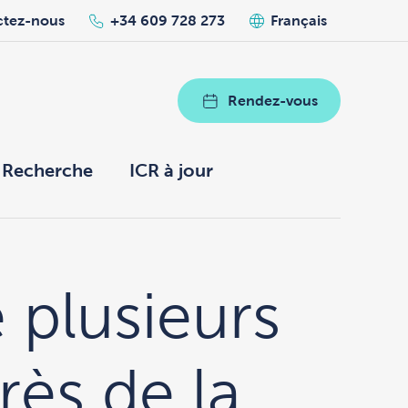
ctez-nous
+34 609 728 273
Français
Rendez-vous
Recherche
ICR à jour
 plusieurs
ès de la