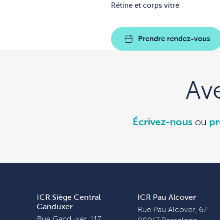
Rétine et corps vitré
Prendre rendez-vous
Av
Écrivez-nous
ou
pr
ICR Siège Central
ICR Pau Alcover
Ganduxer
Rue Pau Alcover, 67
Rue Ganduxer, 117