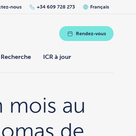
ctez-nous
+34 609 728 273
Français
Rendez-vous
Recherche
ICR à jour
n mois au
Thomas de