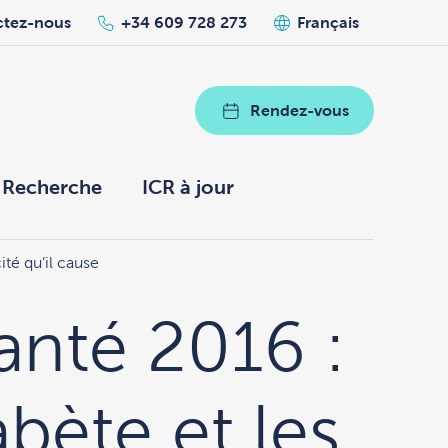
ctez-nous
+34 609 728 273
Français
Rendez-vous
Recherche
ICR à jour
té qu’il cause
anté 2016 :
abète et les