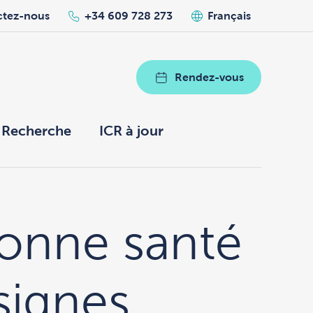
ctez-nous
+34 609 728 273
Français
Rendez-vous
Recherche
ICR à jour
bonne santé
signes