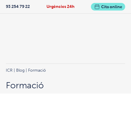
93 254 79 22
Urgències 24h
Cita online
ICR
|
Blog
| Formació
Formació