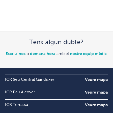
Tens algun dubte?
Escriu-nos
o
demana hora
amb el
nostre equip mèdic
.
ICR Seu Central Ganduxer
Veure mapa
ICR Pau Alcover
Veure mapa
ICR Terrassa
Veure mapa