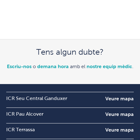
Tens algun dubte?
Escriu-nos
o
demana hora
amb el
nostre equip mèdic
.
ICR Seu Central Ganduxer
Veure mapa
ICR Pau Alcover
Veure mapa
ICR Terrassa
Veure mapa