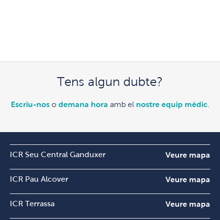
Tens algun dubte?
Escriu-nos
o
demana hora
amb el
nostre equip mèdic
.
ICR Seu Central Ganduxer
Veure mapa
ICR Pau Alcover
Veure mapa
ICR Terrassa
Veure mapa