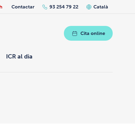
h
Contactar
93 254 79 22
Català
Cita online
ICR al dia