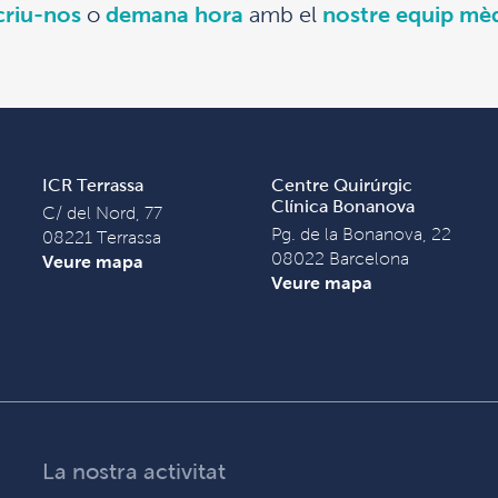
criu-nos
o
demana hora
amb el
nostre equip mè
ICR Terrassa
Centre Quirúrgic
Clínica Bonanova
C/ del Nord, 77
Pg. de la Bonanova, 22
08221 Terrassa
08022 Barcelona
Veure mapa
Veure mapa
La nostra activitat