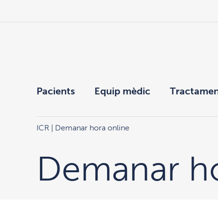
Pacients
Equip mèdic
Tractamen
ICR
| Demanar hora online
Demanar ho