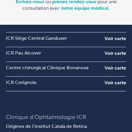
Écrivez-nous
ou
prenez rendez-vous
pour une
consultation avec
notre équipe médical
.
ICR Siège Central Ganduxer
Voir carte
ICR Pau Alcover
Voir carte
Centre chirurgical Clinique Bonanova
Voir carte
ICR Cerignola
Voir carte
Clinique d’Ophtalmologie ICR
Origines de l’Institut Català de Retina