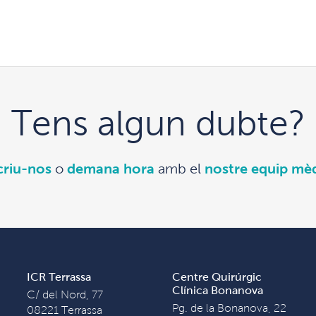
Tens algun dubte?
criu-nos
o
demana hora
amb el
nostre equip mè
ICR Terrassa
Centre Quirúrgic
Clínica Bonanova
C/ del Nord, 77
Pg. de la Bonanova, 22
08221 Terrassa