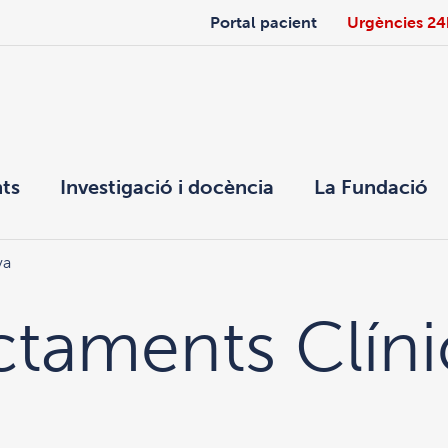
Portal pacient
Urgències 24
ts
Investigació i docència
La Fundació
va
actaments Clíni