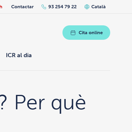
h
Contactar
93 254 79 22
Català
Cita online
ICR al dia
a? Per què