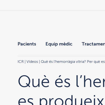
Pacients
Equip mèdic
Tractamen
ICR
|
Vídeos
| Què és l’hemorràgia vítria? Per què e
Què és l’he
es produeix