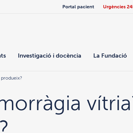
Portal pacient
Urgències 24
ts
Investigació i docència
La Fundació
s produeix?
morràgia vítri
?