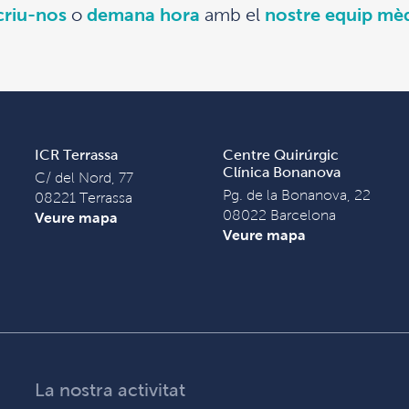
criu-nos
o
demana hora
amb el
nostre equip mè
ICR Terrassa
Centre Quirúrgic
Clínica Bonanova
C/ del Nord, 77
Pg. de la Bonanova, 22
08221 Terrassa
08022 Barcelona
Veure mapa
Veure mapa
La nostra activitat