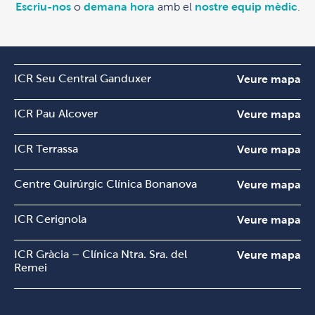
Escriu-nos
o
demana hora
amb el
nostre equip mèdic
.
ICR Seu Central Ganduxer
Veure mapa
ICR Pau Alcover
Veure mapa
ICR Terrassa
Veure mapa
Centre Quirúrgic Clínica Bonanova
Veure mapa
ICR Cerignola
Veure mapa
ICR Gràcia – Clínica Ntra. Sra. del
Veure mapa
Remei