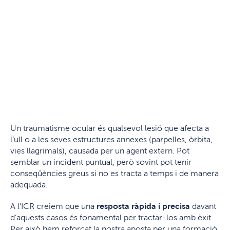
Un traumatisme ocular és qualsevol lesió que afecta a
l’ull o a les seves estructures annexes (parpelles, òrbita,
vies llagrimals), causada per un agent extern. Pot
semblar un incident puntual, però sovint pot tenir
conseqüències greus si no es tracta a temps i de manera
adequada.
A l’ICR creiem que una
resposta ràpida i precisa
davant
d’aquests casos és fonamental per tractar-los amb èxit.
Per això hem reforçat la nostra aposta per una formació