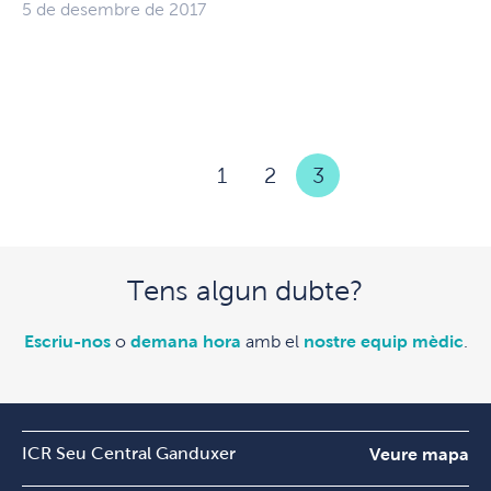
5 de desembre de 2017
1
2
3
Tens algun dubte?
Escriu-nos
o
demana hora
amb el
nostre equip mèdic
.
ICR Seu Central Ganduxer
Veure mapa