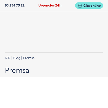
93 254 79 22
Urgències 24h
Cita online
ICR
|
Blog
| Premsa
Premsa