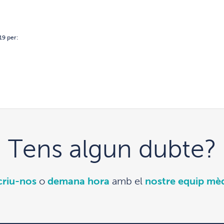
19 per:
Tens algun dubte?
criu-nos
o
demana hora
amb el
nostre equip mè