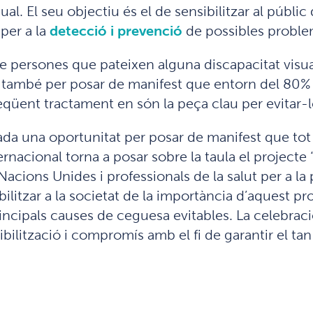
ual. El seu objectiu és el de sensibilitzar al públi
per a la
detecció i prevenció
de possibles proble
e persones que pateixen alguna discapacitat visua
 també per posar de manifest que entorn del 80% 
eqüent tractament en són la peça clau per evitar-l
vegada una oportunitat per posar de manifest que to
nacional torna a posar sobre la taula el projecte “
cions Unides i professionals de la salut per a la p
ilitzar a la societat de la importància d’aquest pr
principals causes de ceguesa evitables. La celebrac
bilització i compromís amb el fi de garantir el tan