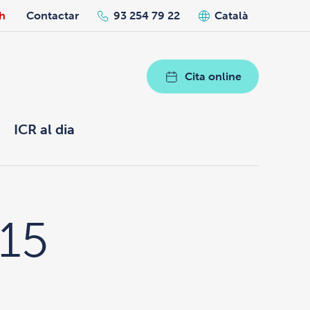
h
Contactar
93 254 79 22
Català
Cita online
ICR al dia
015