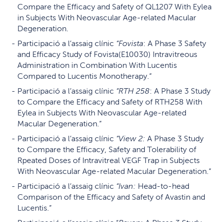
Compare the Efficacy and Safety of QL1207 With Eylea
in Subjects With Neovascular Age-related Macular
Degeneration.
Participació a l’assaig clínic
“Fovista
: A Phase 3 Safety
and Efficacy Study of Fovista(E10030) Intravitreous
Administration in Combination With Lucentis
Compared to Lucentis Monotherapy.”
Participació a l’assaig clínic
“RTH 258
: A Phase 3 Study
to Compare the Efficacy and Safety of RTH258 With
Eylea in Subjects With Neovascular Age-related
Macular Degeneration.”
Participació a l’assaig clínic
“View 2:
A Phase 3 Study
to Compare the Efficacy, Safety and Tolerability of
Rpeated Doses of Intravitreal VEGF Trap in Subjects
With Neovascular Age-related Macular Degeneration.”
Participació a l’assaig clínic
“Ivan:
Head-to-head
Comparison of the Efficacy and Safety of Avastin and
Lucentis.”