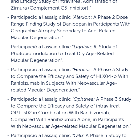
and Efficacy Study of Intravitreal Admistration of
Zimura (Complement C5 Inhibitor).”
Participació a l’assaig clínic
“Alexion
: A Phase 2 Dose
Range Finding Study of Danicopan in Participants With
Geographic Atrophy Secondary to Age-Related
Macular Degeneration.”
Participació a l’assaig clínic “
Lightsite II:
Study of
Photobiomodulation to Treat Dry Age-Related
Macular Degeneration”.
Participació a l’assaig clínic
“Henlius
: A Phase 3 Study
to Compare the Efficacy and Safety of HLX04-o With
Ranibizumab in Subjects With Neovascular Age-
related Macular Degeneration.”
Participació a l’assaig clínic
“Ophthea:
A Phase 3 Study
to Compare the Efficacy and Safety of intravitreal
OPT-302 in Combination With Ranibizumab,
Compared With Ranibizumab Alone, in Participants
With Neovascular Age-related Macular Degeneration.”
Participació a l’assaig clínic
“Qilu
: A Phase 3 Study to