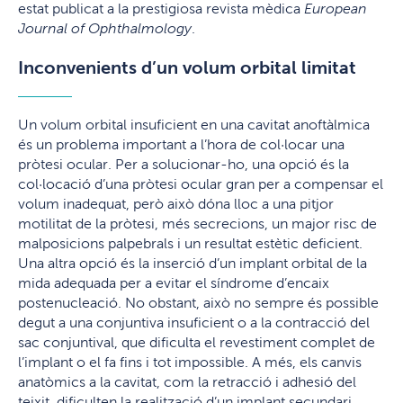
estat publicat a la prestigiosa revista mèdica
European
Journal of Ophthalmology
.
I
nconvenients d’un volum orbital limitat
Un volum orbital insuficient en una cavitat anoftàlmica
és un problema important a l’hora de col·locar una
pròtesi ocular. Per a solucionar-ho, una opció és la
col·locació d’una pròtesi ocular gran per a compensar el
volum inadequat, però això dóna lloc a una pitjor
motilitat de la pròtesi, més secrecions, un major risc de
malposicions palpebrals i un resultat estètic deficient.
Una altra opció és la inserció d’un implant orbital de la
mida adequada per a evitar el síndrome d’encaix
postenucleació. No obstant, això no sempre és possible
degut a una conjuntiva insuficient o a la contracció del
sac conjuntival, que dificulta el revestiment complet de
l’implant o el fa fins i tot impossible. A més, els canvis
anatòmics a la cavitat, com la retracció i adhesió del
teixit, dificulten la realització d’un implant secundari.