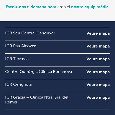
Escriu-nos
o
demana hora
amb el
nostre equip mèdic
.
ICR Seu Central Ganduxer
Veure mapa
ICR Pau Alcover
Veure mapa
ICR Terrassa
Veure mapa
Centre Quirúrgic Clínica Bonanova
Veure mapa
ICR Cerignola
Veure mapa
ICR Gràcia – Clínica Ntra. Sra. del
Veure mapa
Remei