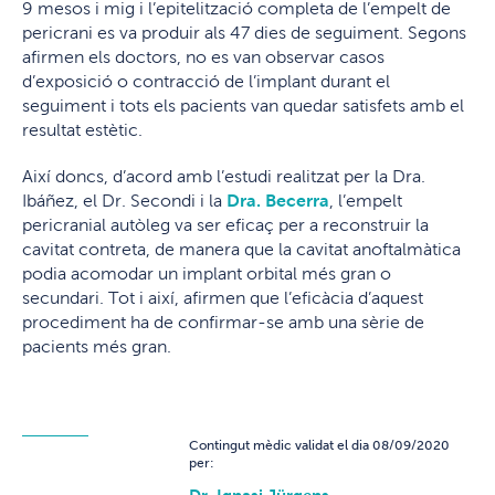
9 mesos i mig i l’epitelització completa de l’empelt de
pericrani es va produir als 47 dies de seguiment. Segons
afirmen els doctors, no es van observar casos
d’exposició o contracció de l’implant durant el
seguiment i tots els pacients van quedar satisfets amb el
resultat estètic.
Així doncs, d’acord amb l’estudi realitzat per la Dra.
Ibáñez, el Dr. Secondi i la
Dra. Becerra
, l’empelt
pericranial autòleg va ser eficaç per a reconstruir la
cavitat contreta, de manera que la cavitat anoftalmàtica
podia acomodar un implant orbital més gran o
secundari. Tot i així, afirmen que l’eficàcia d’aquest
procediment ha de confirmar-se amb una sèrie de
pacients més gran.
Contingut mèdic validat el dia 08/09/2020
per: